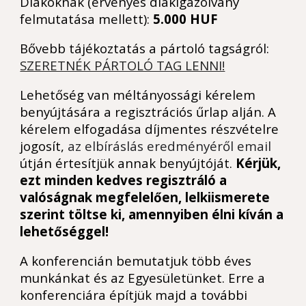
Diákoknak (érvényes diákigazolvány
felmutatása mellett):
5.000 HUF
Bővebb tájékoztatás a pártoló tagságról:
SZERETNÉK PÁRTOLÓ TAG LENNI!
Lehetőség van méltányossági kérelem
benyújtására a regisztrációs űrlap alján. A
kérelem elfogadása díjmentes részvételre
jogosít,
az elbíráslás eredményéről email
útján értesítjük annak benyújtóját.
Kérjük,
ezt minden kedves regisztráló a
valóságnak megfelelően, lelkiismerete
szerint töltse ki, amennyiben élni kíván a
lehetőséggel!
A konferencián bemutatjuk több éves
munkánkat és az Egyesületünket. Erre a
konferenciára építjük majd a további