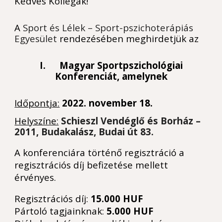
Kedves Kollégák!
A
Sport és Lélek – Sport-pszichoterápiás
Egyesület
rendezésében meghirdetjük az
I.
Magyar Sportpszichológiai
Konferenciát, amelynek
Időpontja:
2022. november 18.
Helyszíne:
Schieszl Vendéglő és Borház –
2011, Budakalász, Budai út 83.
A konferenciára történő regisztráció a
regisztrációs díj befizetése mellett
érvényes.
Regisztrációs díj:
15.000 HUF
Pártoló tagjainknak:
5.000 HUF