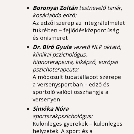
Boronyai Zoltán
testnevelő tanár,
kosárlabda edző:
Az edzői szerep az integrálelmélet
tükrében – fejlődésközpontúság
és önismeret
Dr. Bíró Gyula
vezető NLP oktató,
klinikai pszichológus,
hipnoterapeuta, kiképző, európai
pszichoterapeuta:
A módosult tudatállapot szerepe
a versenysportban
– edző és
sportoló valódi összhangja a
versenyen
Simóka Nóra
sportszakpszichológus:
Különleges gyerekek – különleges
helyzetek. A sport és a