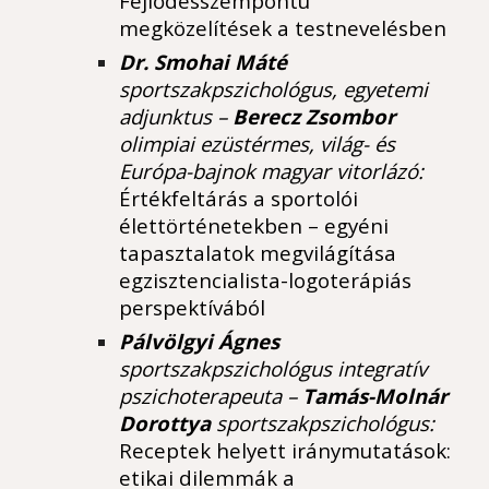
Fejlődésszempontú
megközelítések a testnevelésben
Dr. Smohai Máté
sportszakpszichológus, egyetemi
adjunktus –
Berecz Zsombor
olimpiai ezüstérmes, világ- és
Európa-bajnok magyar vitorlázó:
Értékfeltárás a sportolói
élettörténetekben – egyéni
tapasztalatok megvilágítása
egzisztencialista-logoterápiás
perspektívából
Pálvölgyi Ágnes
sportszakpszichológus integratív
pszichoterapeuta –
Tamás-Molnár
Dorottya
sportszakpszichológus:
Receptek helyett iránymutatások:
etikai dilemmák a