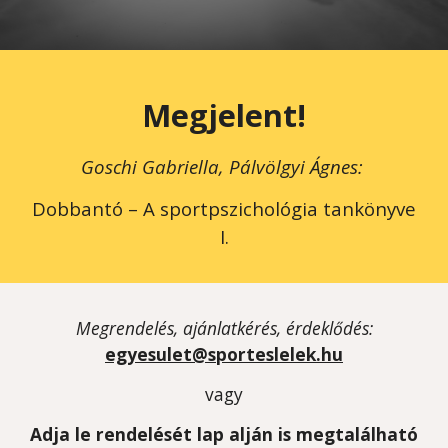
Megjelent!
Goschi Gabriella, Pálvölgyi Ágnes:
Dobbantó – A sportpszichológia tankönyve
I.
Megrendel
és, ajánlatkérés, érdeklődés
:
egyesulet@sporteslelek.hu
vagy
Adja le rendelését lap alján is megtalálható