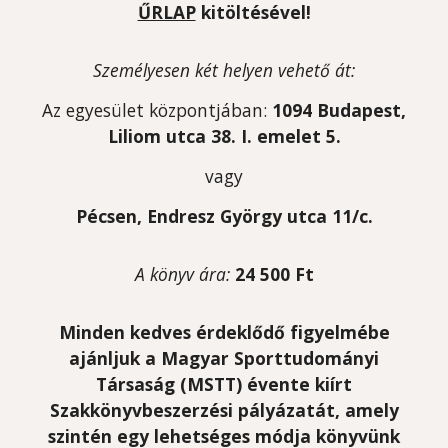
ŰRLAP
kitöltésével!
Személyesen két helyen vehető át:
A
z egyesület központjában:
1094 Budapest,
Liliom utca 38. I. emelet 5.
vagy
Pécsen,
Endresz György utca 11/c.
A könyv ára:
24 500 Ft
Minden kedves érdeklődő figyelmébe
ajánljuk a Magyar Sporttudományi
Társaság (MSTT) évente kiírt
Szakkönyvbeszerzési pályázatát, amely
szintén egy lehetséges módja könyvünk