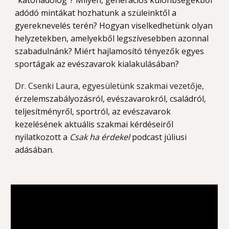
"katonadolog"? Milyen, generációs különbségekből
adódó mintákat hozhatunk a szüleinktől a
gyereknevelés terén? Hogyan viselkedhetünk olyan
helyzetekben, amelyekből legszívesebben azonnal
szabadulnánk? Miért hajlamosító tényezők egyes
sportágak az evészavarok kialakulásában?
Dr. Csenki Laura, egyesületünk szakmai vezetője,
érzelemszabályozásról, evészavarokról, családról,
teljesítményről, sportról, az evészavarok
kezelésének aktuális szakmai kérdéseiről
nyilatkozott a
Csak ha érdekel
podcast júliusi
adásában.